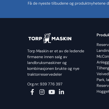
Få de nyeste tilbudene og produktnyhetene di
Produ
Reserv
Landin
Torp Maskin er et av de ledende
McCor
firmaene innen salg av
Anlegg
landbruksmaskiner og
Tilhen
kombinasjonen brukte og nye
Veived
traktorreservedeler
Park, 
Org.nr: 939 776 397
Reserv
Hogget