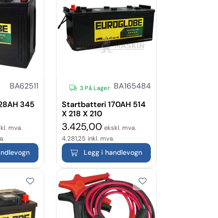
BA62511
BA165484
3 På Lager
128AH 345
Startbatteri 170AH 514
X 218 X 210
3.425,00
kl. mva.
ekskl. mva.
a.
4.281,25
inkl. mva.
andlevogn
Legg i handlevogn