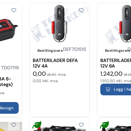
DEF701515
D
Bestillingsvare
Bestillingsvare
BATTERILADER DEFA
BATTERILADE
12V 4A
12V 6A
TD07119
0,00
1.242,00
ekskl. mva.
eksk
8A 6-
0,00
inkl. mva.
1.552,50
inkl. mva
stegs)
Legg i h
va.
dlevogn