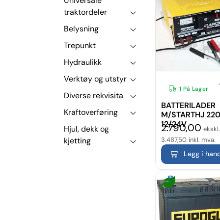
Universale
traktordeler
Belysning
Trepunkt
Hydraulikk
Verktøy og utstyr
1 På Lager
Diverse rekvisita
BATTERILADER
Kraftoverføring
M/STARTHJ 22
12/24V
2.790,00
Hjul, dekk og
ekskl
kjetting
3.487,50
inkl. mva.
Legg i han