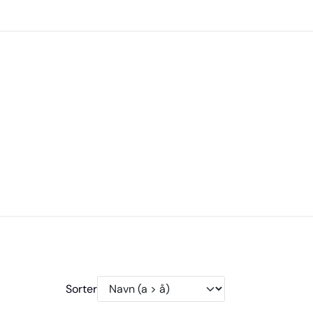
0
e
Infosenter
Favoritter
Logg inn
Sorter