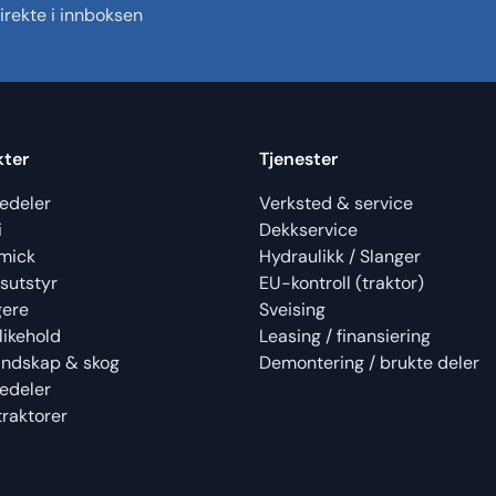
rekte i innboksen
kter
Tjenester
edeler
Verksted & service
i
Dekkservice
mick
Hydraulikk / Slanger
sutstyr
EU-kontroll (traktor)
gere
Sveising
likehold
Leasing / finansiering
landskap & skog
Demontering / brukte deler
edeler
raktorer