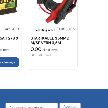
BA56618
TD183035
r
Bestillingsvare
75AH 278 X
STARTKABEL 35MM2
M/SP.VERN 3,5M
0,00
l. mva.
ekskl. mva.
.
0,00
inkl. mva.
andlevogn
Abonner