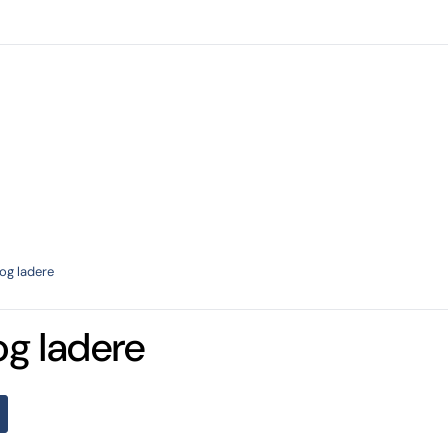
Forhandlere
Kataloger
Verksted
Torp utlei
 og ladere
og ladere