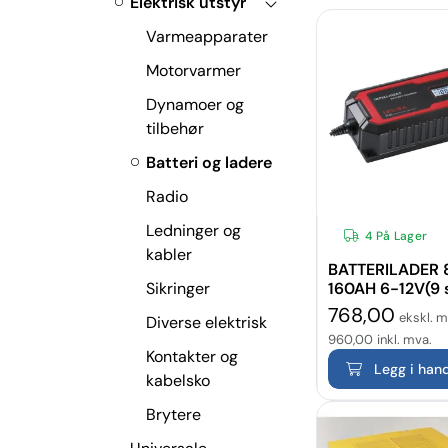
Elektrisk utstyr
Varmeapparater
Motorvarmer
Dynamoer og
tilbehør
Batteri og ladere
Radio
Ledninger og
4 På Lager
kabler
BATTERILADER 
Sikringer
160AH 6-12V(9 
768,00
ekskl. m
Diverse elektrisk
960,00
inkl. mva.
Kontakter og
Legg i han
kabelsko
Brytere