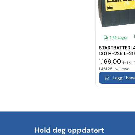
1 På Lager
STARTBATTERI 
130 H-225 L-21
1.169,00
ekskl. 
1.461,25
inkl. mva.
Legg i han
Hold deg oppdatert