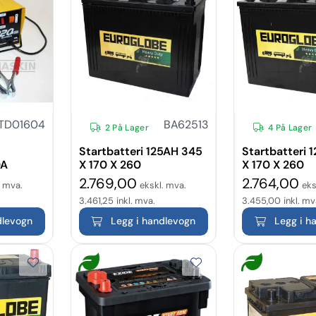
TD01604
BA62513
2 På Lager
4 På Lager
Startbatteri 125AH 345
Startbatteri 
0A
X 170 X 260
X 170 X 260
2.769,00
2.764,00
. mva.
ekskl. mva.
eks
3.461,25
inkl. mva.
3.455,00
inkl. mv
dlevogn
Legg i handlevogn
Legg i h