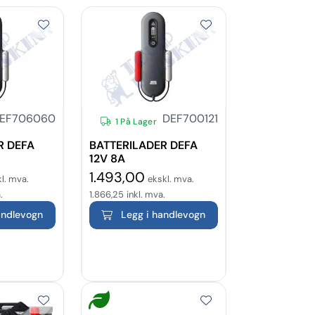
EF706060
DEF700121
1 På Lager
R DEFA
BATTERILADER DEFA
12V 8A
1.493,00
l. mva.
ekskl. mva.
.
1.866,25
inkl. mva.
andlevogn
Legg i handlevogn