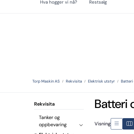
Hva hogger vi nå?
Restsalg
Skip to main content
Hauganveien 366, 3178, Våle
|
33 06 19 10
Torp Maskin AS
Rekvisita
Elektrisk utstyr
Batteri
Batteri 
Rekvisita
Tanker og
Visning
oppbevaring