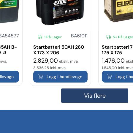
BA54577
BA61011
1 På Lager
5+ På Lage
45AH B-
Startbatteri 50AH 260
Startbatteri 
5 #
X 173 X 206
175 X 175
2.829,00
1.476,00
mva.
ekskl. mva.
eksk
3.536,25
inkl. mva.
1.845,00
inkl. mva
dlevogn
Legg i handlevogn
Legg i h
Vis flere