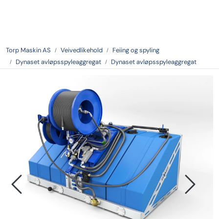
Skip to main content
Tilbake
Torp Maskin AS
Veivedlikehold
Feiing og spyling
Dynaset avløpsspyleaggregat
Dynaset avløpsspyleaggregat