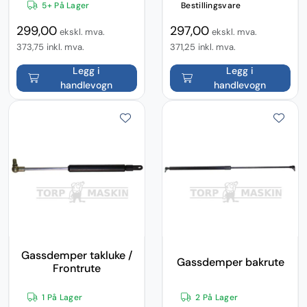
5+ På Lager
Bestillingsvare
299,00
297,00
ekskl. mva.
ekskl. mva.
373,75
inkl. mva.
371,25
inkl. mva.
Legg i
Legg i
handlevogn
handlevogn
Gassdemper takluke /
Gassdemper bakrute
Frontrute
1 På Lager
2 På Lager