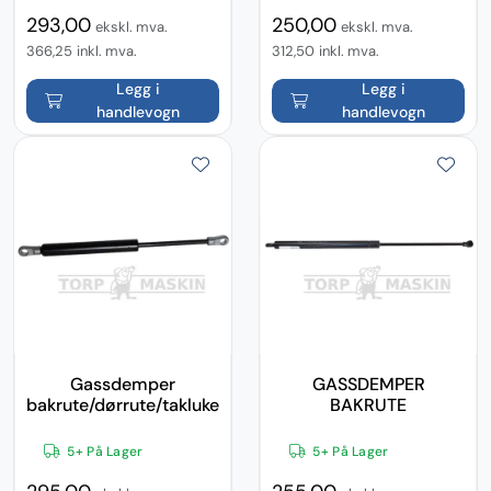
293,00
250,00
ekskl. mva.
ekskl. mva.
366,25
inkl. mva.
312,50
inkl. mva.
Legg i
Legg i
handlevogn
handlevogn
Gassdemper
GASSDEMPER
bakrute/dørrute/takluke
BAKRUTE
5+ På Lager
5+ På Lager