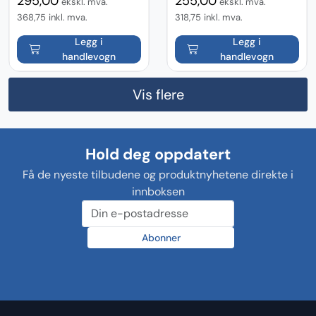
295,00
255,00
ekskl. mva.
ekskl. mva.
368,75
inkl. mva.
318,75
inkl. mva.
Legg i
Legg i
handlevogn
handlevogn
Vis flere
Hold deg oppdatert
Få de nyeste tilbudene og produktnyhetene direkte i
innboksen
Abonner