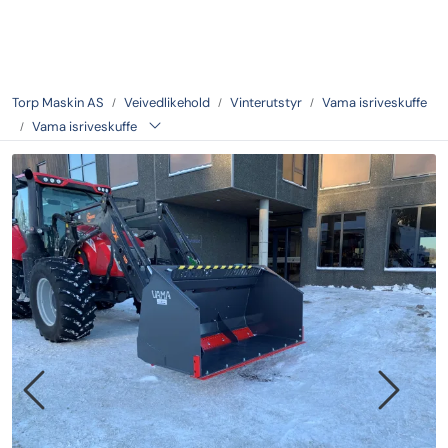
Skip to main content
Tilbake
Torp Maskin AS
Veivedlikehold
Vinterutstyr
Vama isriveskuffe
Vama isriveskuffe