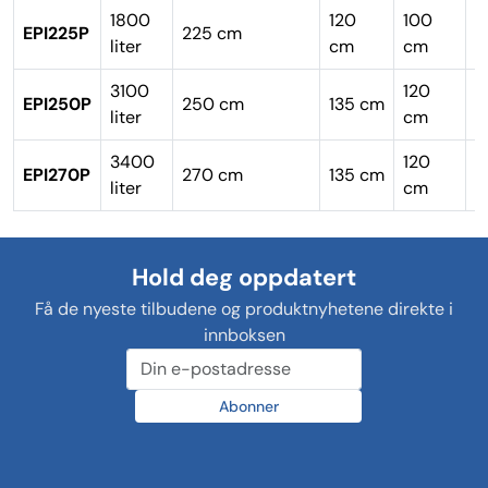
1800
120
100
EPI225P
225 cm
Q
liter
cm
cm
3100
120
EPI250P
250 cm
135 cm
P
liter
cm
3400
120
EPI270P
270 cm
135 cm
P
liter
cm
Hold deg oppdatert
Få de nyeste tilbudene og produktnyhetene direkte i
innboksen
Abonner