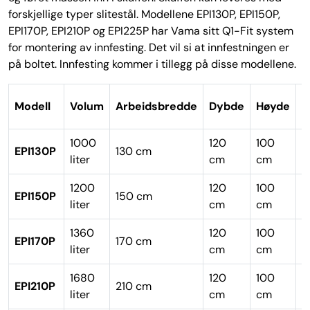
forskjellige typer slitestål. Modellene EPI130P, EPI150P,
EPI170P, EPI210P og EPI225P har Vama sitt Q1-Fit system
for montering av innfesting. Det vil si at innfestningen er
på boltet. Innfesting kommer i tillegg på disse modellene.
Modell
Volum
Arbeidsbredde
Dybde
Høyde
I
1000
120
100
EPI130P
130 cm
Q
liter
cm
cm
1200
120
100
EPI150P
150 cm
Q
liter
cm
cm
1360
120
100
EPI170P
170 cm
Q
liter
cm
cm
1680
120
100
EPI210P
210 cm
Q
liter
cm
cm