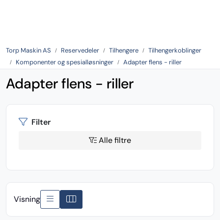
Skip to main content
Tilbake
Torp Maskin AS
Reservedeler
Tilhengere
Tilhengerkoblinger
Komponenter og spesialløsninger
Adapter flens - riller
Adapter flens - riller
Filter
Alle filtre
Visning