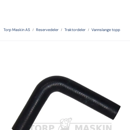
Skip to main content
Tilbake
Torp Maskin AS
Reservedeler
Traktordeler
Vannslange topp