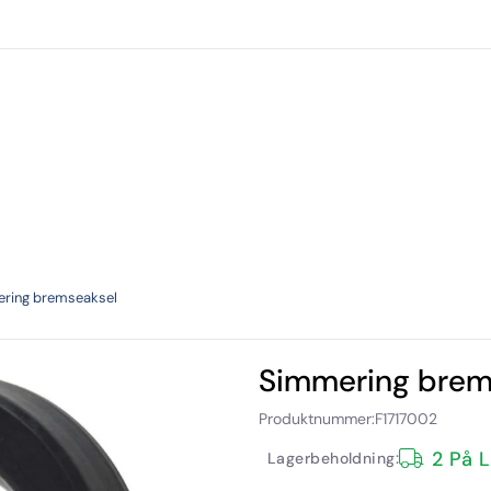
Forhandlere
Kataloger
Verksted
Torp utlei
ring bremseaksel
Simmering brem
Produktnummer:
F1717002
2 På 
Lagerbeholdning: