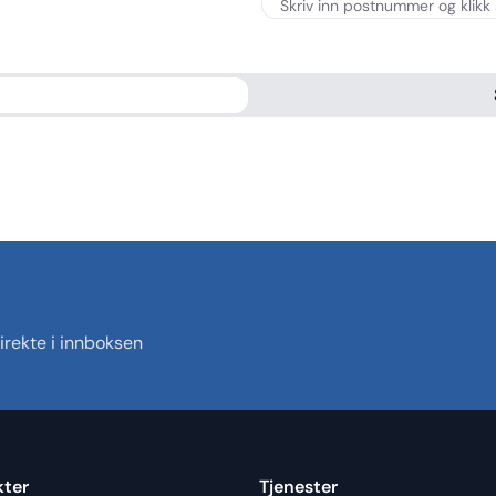
rekte i innboksen
kter
Tjenester