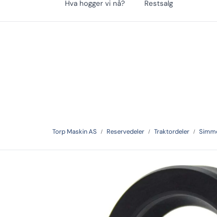
Hva hogger vi nå?
Restsalg
Skip to main content
Hauganveien 366, 3178, Våle
|
33 06 19 10
Torp Maskin AS
Reservedeler
Traktordeler
Simme