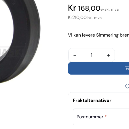
168,00
ekskl. mva.
Kr
210,00
inkl. mva.
Vi kan levere Simmering brems
-
+
Fraktalternativer
Postnummer
*