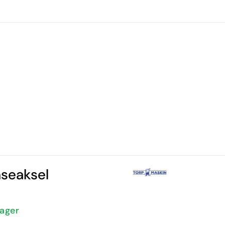
0
e
Infosenter
Favoritter
Logg inn
seaksel
Lager