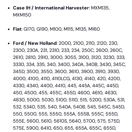
Case IH / International Harvester
: MXM135,
MXM150
Fiat
: G170, G190, M100, M115, M135, M160
Ford / New Holland
: 2000, 2100, 2110, 2120, 230,
2300, 230A, 231, 2310, 233, 234, 250C, 2600, 260C,
2610, 2810, 2910, 3000, 3055, 3100, 3120, 3230, 333,
3330, 334, 335, 340, 3400, 340A, 340B, 3430, 345C,
345D, 3500, 3550, 3600, 3610, 3900, 3910, 3930,
4000, 4100, 4110, 4110LCG, 4130, 4140, 420, 4200,
4330, 4340, 4400, 4410, 445, 445A, 445C, 445D,
450, 4500, 455, 455C, 455D, 4600, 4610, 4630,
4830, 5000, 5030, 5100, 5110, 515, 5200, 530A, 531,
532, 5340, 535, 540, 540A, 540B, 545, 545C, 545D,
550, 5500, 555, 5550, 555A, 555B, 555C, 555D,
555E, 5600, 5610, 5610S, 5640, 5700, 575, 575D,
575E, 5900, 6410, 650, 655, 655A, 655C, 655D,