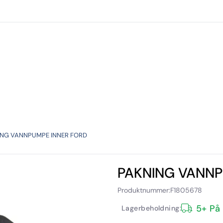
Forhandlere
Kataloger
Verksted
Torp utlei
ING VANNPUMPE INNER FORD
PAKNING VANNP
Produktnummer:
F1805678
5+ På
Lagerbeholdning: