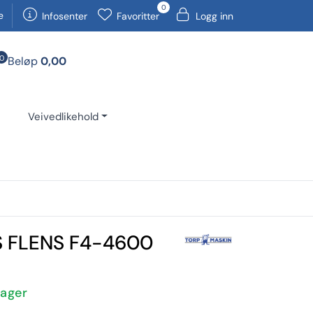
0
e
Infosenter
Favoritter
Logg inn
0
Beløp
0,00
Veivedlikehold
 FLENS F4-4600
Lager