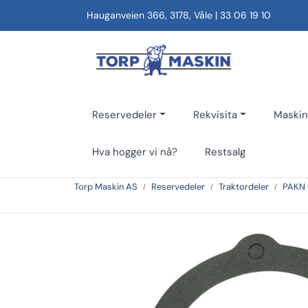
Skip to main content
Hauganveien 366, 3178, Våle
|
33 06 19 10
Reservedeler
Rekvisita
Maskin
Hva hogger vi nå?
Restsalg
Torp Maskin AS
Reservedeler
Traktordeler
PAKN