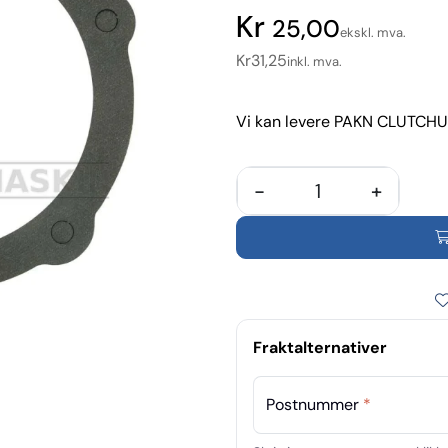
25,00
ekskl. mva.
Kr
31,25
inkl. mva.
Vi kan levere PAKN CLUTCHUS
-
+
Fraktalternativer
Postnummer
*