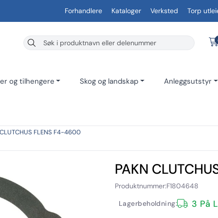
Forhandlere
Kataloger
Verksted
Torp utlei
er og tilhengere
Skog og landskap
Anleggsutstyr
 CLUTCHUS FLENS F4-4600
PAKN CLUTCHUS
Produktnummer:
F1804648
3 På 
Lagerbeholdning: