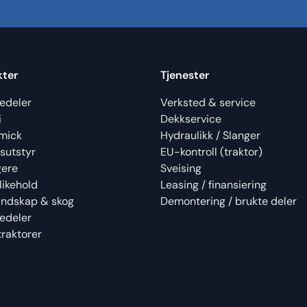
kter
Tjenester
edeler
Verksted & service
i
Dekkservice
mick
Hydraulikk / Slanger
sutstyr
EU-kontroll (traktor)
gere
Sveising
likehold
Leasing / finansiering
landskap & skog
Demontering / brukte deler
edeler
raktorer