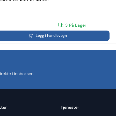
3 På Lager
Legg i handlevogn
rekte i innboksen
kter
Tjenester