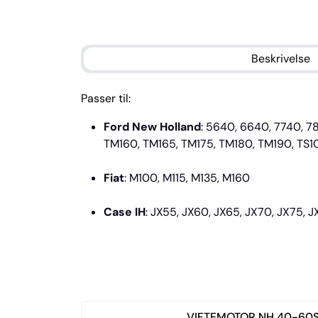
Beskrivelse
Passer til:
Ford New Holland
: 5640, 6640, 7740, 7
TM160, TM165, TM175, TM180, TM190, TS10
Fiat
: M100, M115, M135, M160
Case IH
: JX55, JX60, JX65, JX70, JX75
VIFTEMOTOR NH 40-60S