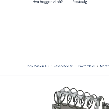
Hva hogger vi nå?
Restsalg
Skip to main content
Hauganveien 366, 3178, Våle
|
33 06 19 10
Torp Maskin AS
Reservedeler
Traktordeler
Motst