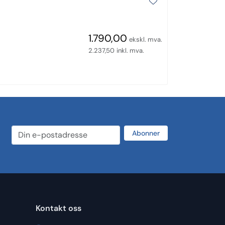
1.790,00
ekskl. mva.
2.237,50
inkl. mva.
Abonner
Kontakt oss