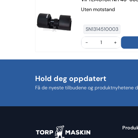
Uten motstand
SN1314510003
-
+
Hold deg oppdatert
Få de nyeste tilbudene og produktnyhetene di
Produ