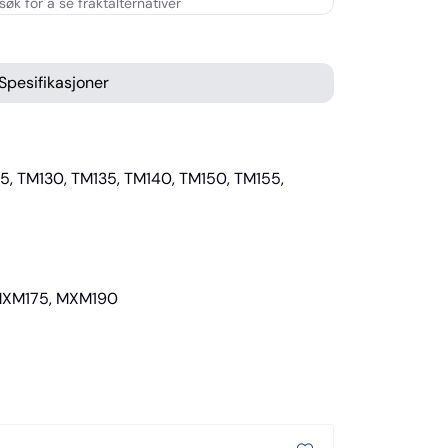
Spesifikasjoner
25, TM130, TM135, TM140, TM150, TM155,
 MXM175, MXM190