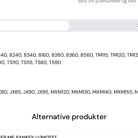
840, 8240, 8340, 8160, 8260, 8360, 8560, TM115, TM120, TM1
0, TS110, TS115, TS80, TS90
, JX80, JX85, JX90, JX95, MXM120, MXM130, MXM140, MXM155,
Alternative produkter
ER.MF SANKEY U/MOTST.