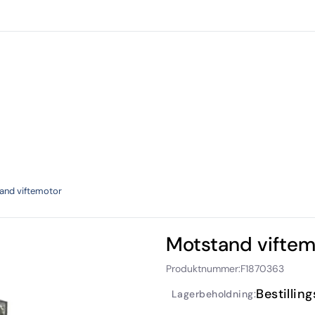
Forhandlere
Kataloger
Verksted
Torp utlei
and viftemotor
Motstand viftem
Produktnummer:
F1870363
Bestillin
Lagerbeholdning: