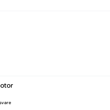
0
e
Infosenter
Favoritter
Logg inn
otor
gsvare