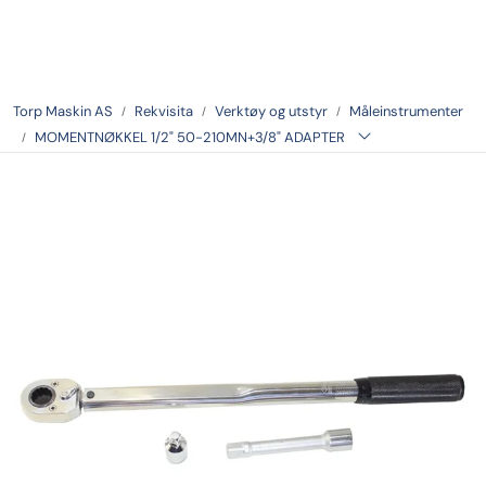
Skip to main content
Tilbake
Torp Maskin AS
Rekvisita
Verktøy og utstyr
Måleinstrumenter
MOMENTNØKKEL 1/2" 50-210MN+3/8" ADAPTER