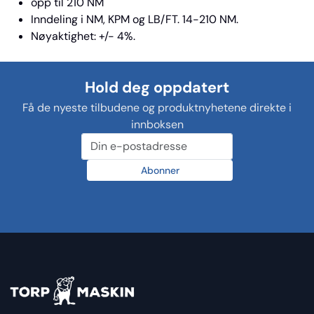
opp til 210 NM
Inndeling i NM, KPM og LB/FT. 14-210 NM.
Nøyaktighet: +/- 4%.
Hold deg oppdatert
Få de nyeste tilbudene og produktnyhetene direkte i
innboksen
Abonner