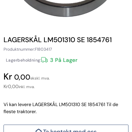
LAGERSKÅL LM501310 SE 1854761
Produktnummer:
F1803417
3 På Lager
Lagerbeholdning:
0,00
ekskl. mva.
Kr
0,00
inkl. mva.
Vi kan levere LAGERSKÅL LM501310 SE 1854761 Til de
fleste traktorer.
Ta kontakt med oss