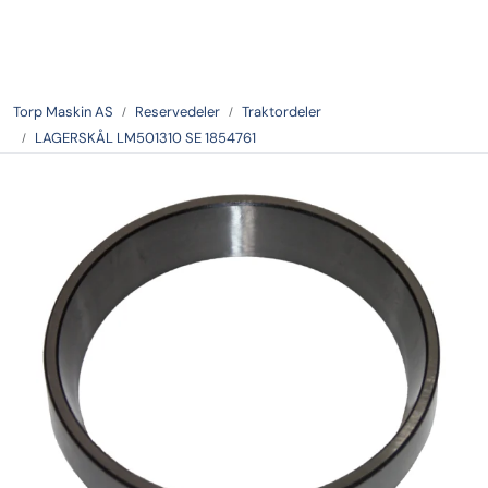
Skip to main content
Tilbake
Torp Maskin AS
Reservedeler
Traktordeler
LAGERSKÅL LM501310 SE 1854761