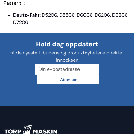
Passer til:
Deutz-Fahr
: D5206, D5506, D6006, D6206, D6806,
D7206
Hold deg oppdatert
Få de nyeste tilbudene og produktnyhetene direkte i
innboksen
Abonner