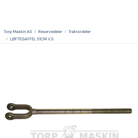
Skip to main content
Tilbake
Torp Maskin AS
Reservedeler
Traktordeler
LØFTEGAFFEL 51CM V.S