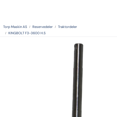
Skip to main content
Tilbake
Torp Maskin AS
Reservedeler
Traktordeler
KINGBOLT F3-3600 H.S