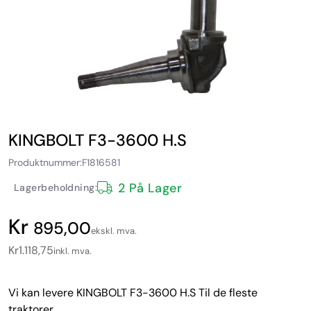
KINGBOLT F3-3600 H.S
Produktnummer:
F1816581
2 På Lager
Lagerbeholdning:
895,00
ekskl. mva.
Kr
1.118,75
inkl. mva.
Vi kan levere KINGBOLT F3-3600 H.S Til de fleste
traktorer.