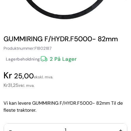
GUMMIRING F/HYDR.F5000- 82mm
Produktnummer:
F1802187
2 På Lager
Lagerbeholdning:
25,00
ekskl. mva.
Kr
31,25
inkl. mva.
Vi kan levere GUMMIRING F/HYDR.F5000- 82mm Til de
fleste traktorer.
-
+