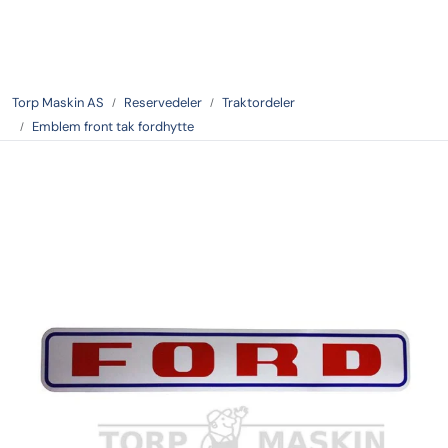
Skip to main content
Tilbake
Torp Maskin AS
Reservedeler
Traktordeler
Emblem front tak fordhytte