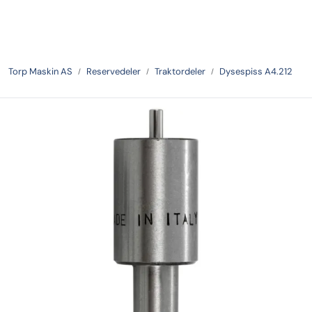
Skip to main content
Tilbake
Torp Maskin AS
Reservedeler
Traktordeler
Dysespiss A4.212