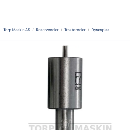
Skip to main content
Tilbake
Torp Maskin AS
Reservedeler
Traktordeler
Dysespiss